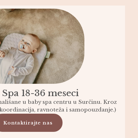
 Spa 18-36 meseci
ališane u baby spa centru u Surčinu. Kroz
e koordinacija, ravnoteža i samopouzdanje.)
Kontaktirajte nas