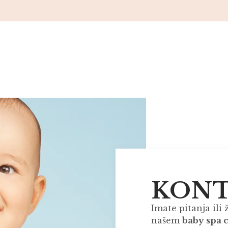
KON
Imate pitanja ili
našem
baby spa 