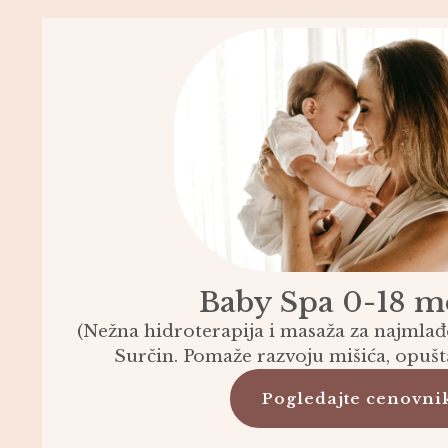
Baby Spa 0-18 m
(Nežna hidroterapija i masaža za najmlađ
Surčin. Pomaže razvoju mišića, opušta
Pogledajte cenovni