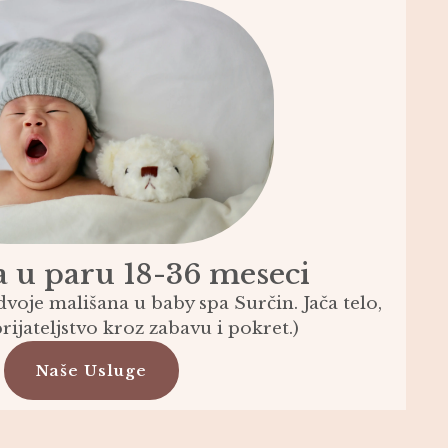
 u paru 18-36 meseci
dvoje mališana u baby spa Surčin. Jača telo,
rijateljstvo kroz zabavu i pokret.)
Naše Usluge