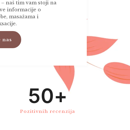
 – naš tim vam stoji na
ve informacije o
be, masažama i
sacije.
e nas
50
+
Pozitivnih recenzija