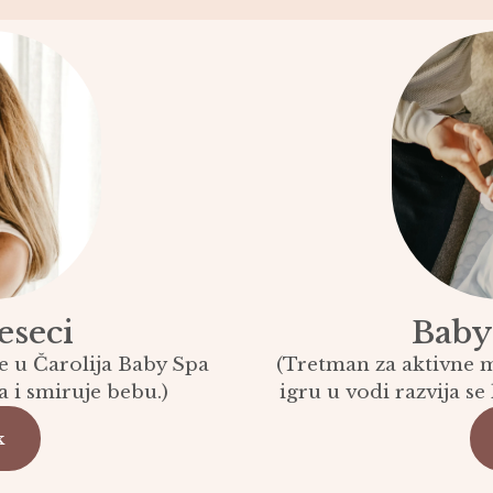
eseci
Baby
e u Čarolija Baby Spa
(Tretman za aktivne m
 i smiruje bebu.)
igru u vodi razvija s
k