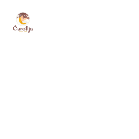
ČAROLIJA
U srcu Surčina skriva se mesto gde beba ne sam
stvoreno s ljubavlju, posvećeno vašim najmla