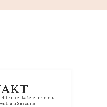
TAKT
 želite da zakažete termin u
centru u Surčinu
?