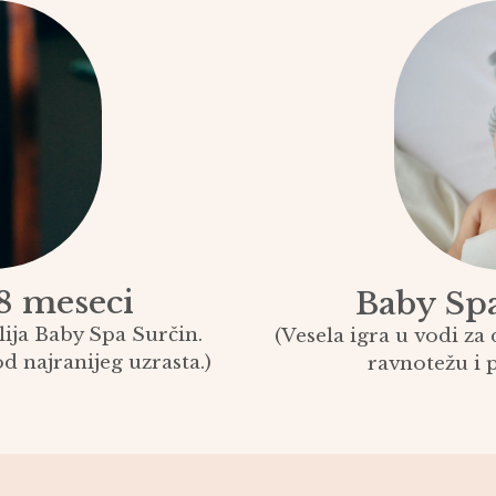
8 meseci
Baby Spa
lija Baby Spa Surčin.
(Vesela igra u vodi za 
od najranijeg uzrasta.)
ravnotežu i p