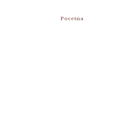
Pocetna
Ponuda
 BABY SPA 
o što raste – nego i uživa, razvija se i cveta. Dob
đima.