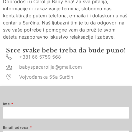
Dobrodošli u Čarolija Baby Spa! Za sva pitanja,
informacije ili zakazivanje termina, slobodno nas
kontaktirajte putem telefona, e-maila ili dolaskom u naš
centar u Surčinu. Naš ljubazni tim je tu da odgovori na
sve vaše potrebe i pomogne vam da pružite svom
detetu nezaboravno iskustvo relaksacije i zabave.
Srce svake bebe treba da bude puno!
+381 66 5759 568
babyspacarolija@gmail.com
Vojvođanska 55a Surčin
Ime
*
Email adresa
*