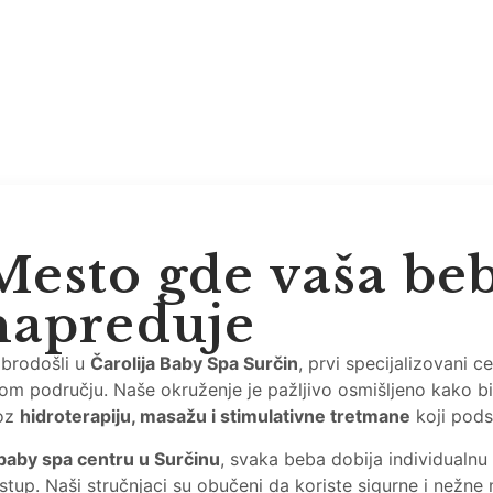
Mesto gde vaša beb
napreduje
brodošli u
Čarolija Baby Spa Surčin
, prvi specijalizovani c
om području. Naše okruženje je pažljivo osmišljeno kako bi
oz
hidroterapiju, masažu i stimulativne tretmane
koji pods
baby spa centru u Surčinu
, svaka beba dobija individualnu 
istup. Naši stručnjaci su obučeni da koriste sigurne i nežn