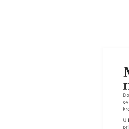
Do
ov
kr
U
pr