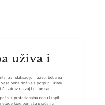
a uživa i
entar za relaksaciju i razvoj beba na
 vaša beba doživela potpuni užitak
tiču zdrav razvoj i miran san.
pažnju, profesionalnu negu i topli
e metode koje pomažu u jačanju