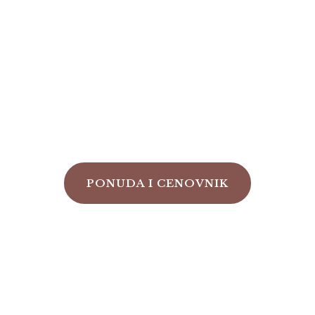
 VAŠA BEBA TO 
AROLIJA BABY S
PONUDA I CENOVNIK