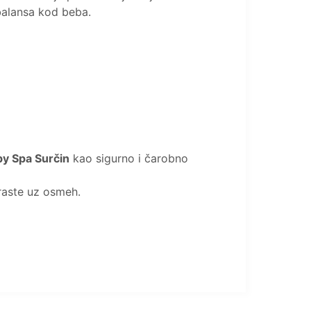
balansa kod beba.
by Spa Surčin
kao sigurno i čarobno
 raste uz osmeh.