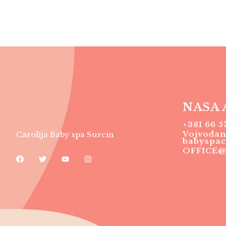
NASA 
+381 66 5
Vojvođan
Carolija Baby spa Surcin
babyspac
OFFICE@