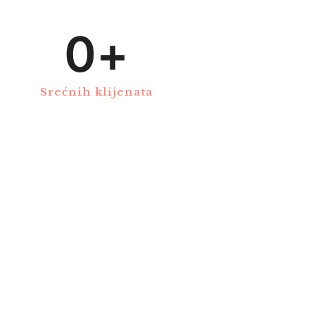
0
+
Srećnih klijenata