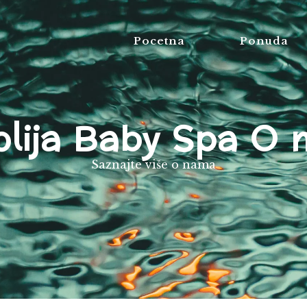
Pocetna
Ponuda
olija Baby Spa O 
Saznajte više o nama