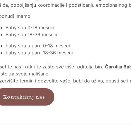
šića, poboljšanju koordinacije i podsticanju emocionalnog 
ponudi imamo:
Baby spa 0-18 meseci
Baby spa 18-36 meseci
baby spa u paru 0-18 meseci
baby spa u paru 18-36 meseci
setite nas i otkrijte zašto sve više roditelja bira
Čarolija Ba
sto za svoje mališane.
zervišite termin i dozvolite vašoj bebi da uživa, opusti se i
Kontaktiraj nas