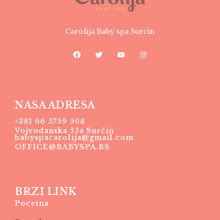
Carolija Baby spa Surcin
NASA ADRESA
+381 66 5759 568
Vojvođanska 55a Surčin
babyspacarolija@gmail.com
OFFICE@BABYSPA.RS
BRZI LINK
Pocetna