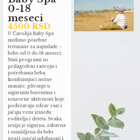
0-18
meseci
4500 RSD
U Čarolija Baby Spa
nudimo posebne
tretmane za najmlađe –
bebe od 0 do 18 meseci.
Naši programi su
prilagođeni razvoju i
potrebama beba,
kombinujući nežne
masaže, plivanje u
sigurnim bazenima i
senzorne aktivnosti koje
podržavaju zdrav rast i
jačaju vezu između
roditelja i deteta. Svaka
sesija je sigurna, zabavna
i osmišljena da bebi
pruži osećaj udobnosti i