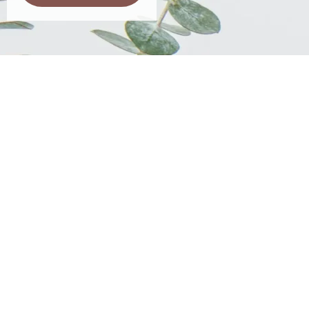
„Mali trenuci, velika
čarolija.“