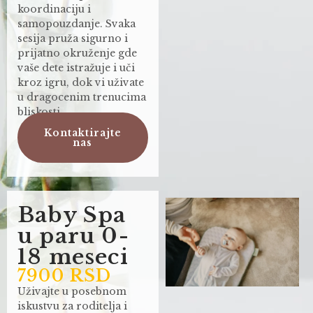
koordinaciju i
samopouzdanje. Svaka
sesija pruža sigurno i
prijatno okruženje gde
vaše dete istražuje i uči
kroz igru, dok vi uživate
u dragocenim trenucima
bliskosti.
Kontaktirajte
nas
Baby Spa
u paru 0-
18 meseci
7900 RSD
Uživajte u posebnom
iskustvu za roditelja i