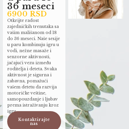
36 meseci
6900 RSD
Otkrijte radost
zajedničkih trenutaka sa
vašim mališanom od 18
do 36 meseci. Naše sesije
u paru kombinuju igru u
vodi, nežne masaže i
senzorne aktivnosti,
jačajući vezu između
roditelja i deteta. Svaka
aktivnost je sigurna i
zabavna, pomažući
vašem detetu da razvija
motoričke veštine,
samopouzdanje i ljubav
prema istraživanju kroz
igru.
Kontaktirajte
nas