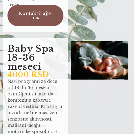
sreće.
Kontaktirajte
nas
Baby Spa
18-36
meseci
4000 RSD
Naši programi za decu
od 18 do 36 meseci
osmišljeni su tako da
kombinuju zabavu i
razvoj veština. Kroz igru
u vodi, nežne masaže i
senzorne aktivnosti,
mališani jačaju
motoričke sposobnosti,