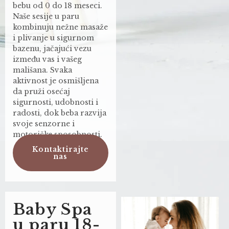
bebu od 0 do 18 meseci.
Naše sesije u paru
kombinuju nežne masaže
i plivanje u sigurnom
bazenu, jačajući vezu
između vas i vašeg
mališana. Svaka
aktivnost je osmišljena
da pruži osećaj
sigurnosti, udobnosti i
radosti, dok beba razvija
svoje senzorne i
motoričke sposobnosti.
Kontaktirajte
nas
Baby Spa
u paru 18-